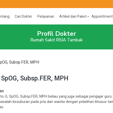
entang
Cari Dokter
Pelayanan
Artikel dan Paket
Appointment
Profil Dokter
Rumah Sakit RSIA Tambak
, SpOG, Subsp.FER, MPH
di, SpOG, Subsp.FER, MPH
an
anto G, SpOG, Subsp.FER, MPH beliau yang juga sebagai pengajar guru 
asalah kesuburan pada pria dan wanita dengan pelatihan khusus ta
as.