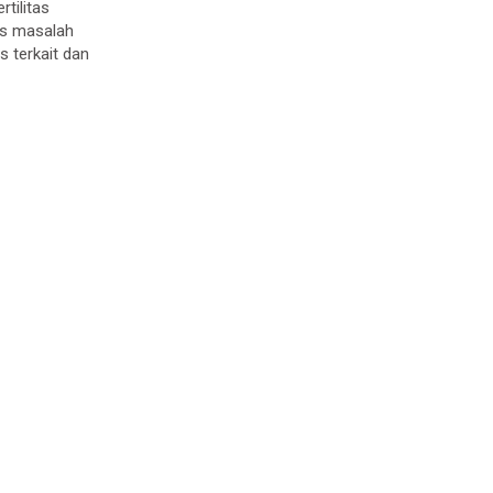
tilitas
is masalah
 terkait dan