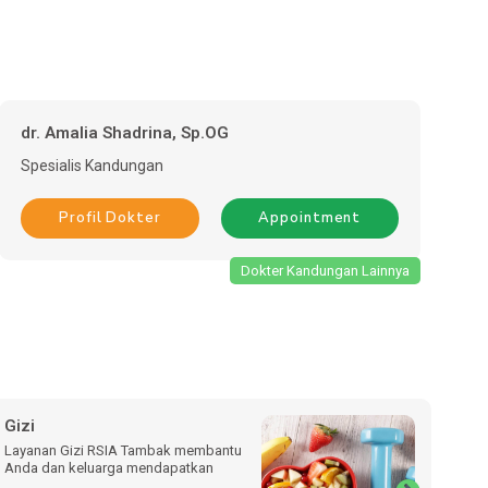
dr. Amalia Shadrina, Sp.OG
Spesialis
Kandungan
Profil Dokter
Appointment
Dokter Kandungan Lainnya
Gizi
Be
Layanan Gizi RSIA Tambak membantu
Laya
Anda dan keluarga mendapatkan
mena
seca