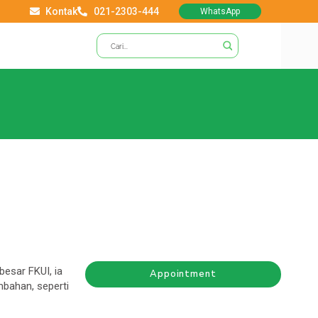
Kontak
021-2303-444
WhatsApp
besar FKUI, ia
Appointment
mbahan, seperti