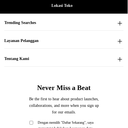
Lokasi Toko
Trending Searches
Layanan Pelanggan
Tentang Kami
Never Miss a Beat
Be the first to hear about product launches,
collaborations, and more when you sign up
for our emails.
Dengan memilih "Daftar Sekarang", saya