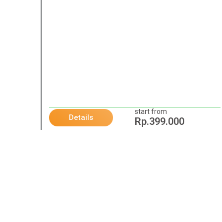
start from
Details
Rp.399.000
1
/
11
PREVIOUS
Preeklamsia