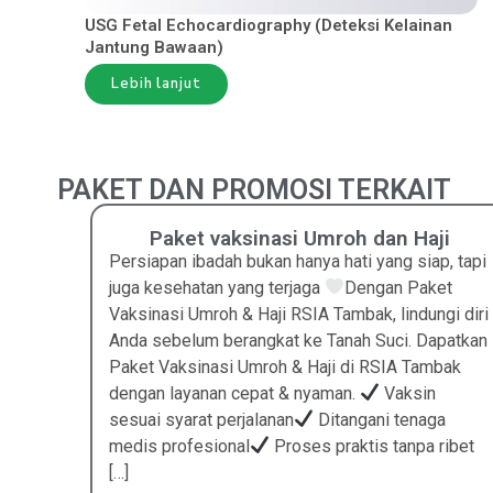
USG Fetal Echocardiography (Deteksi Kelainan
Jantung Bawaan)
Lebih lanjut
PAKET DAN PROMOSI TERKAIT
Paket vaksinasi Umroh dan Haji
 Check
Persiapan ibadah bukan hanya hati yang siap, tapi
,
juga kesehatan yang terjaga
Dengan Paket
kukan
Vaksinasi Umroh & Haji RSIA Tambak, lindungi diri
nan
Anda sebelum berangkat ke Tanah Suci. Dapatkan
rat
Paket Vaksinasi Umroh & Haji di RSIA Tambak
ukung
dengan layanan cepat & nyaman.
Vaksin
lebih
sesuai syarat perjalanan
Ditangani tenaga
RSIA
medis profesional
Proses praktis tanpa ribet
[…]