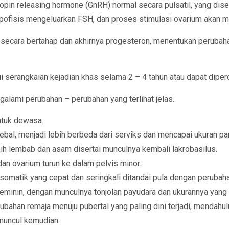
opin releasing hormone (GnRH) normal secara pulsatil, yang dise
 hipofisis mengeluarkan FSH, dan proses stimulasi ovarium akan 
secara bertahap dan akhirnya progesteron, menentukan perubahan
serangkaian kejadian khas selama 2 – 4 tahun atau dapat diperc
alami perubahan – perubahan yang terlihat jelas.
ntuk dewasa.
bal, menjadi lebih berbeda dari serviks dan mencapai ukuran pa
ih lembab dan asam disertai munculnya kembali lakrobasilus.
dan ovarium turun ke dalam pelvis minor.
omatik yang cepat dan seringkali ditandai pula dengan perubaha
feminin, dengan munculnya tonjolan payudara dan ukurannya yan
han remaja menuju pubertal yang paling dini terjadi, mendahului 
muncul kemudian.