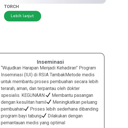
TORCH
Lebih lanjut
Inseminasi
“Wujudkan Harapan Menjadi Kehadiran” Program
“Pers
Inseminasi (IUI) di RSIA TambakMetode medis
Progr
untuk membantu proses pembuahan secara lebih
RSIA 
terarah, aman, dan terpantau oleh dokter
persal
spesialis. KEGUNAAN:
Membantu pasangan
terara
dengan kesulitan hamil
Meningkatkan peluang
persal
pembuahan
Proses lebih sederhana dibanding
hari p
program bayi tabung
Dilakukan dengan
atas
pemantauan medis yang optimal