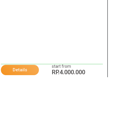
start from
Details
RP.4.000.000
Paket dan Promosi Lainnya
NEXT
Inisiasi Menyusu Dini (IMD) dan Laktasi