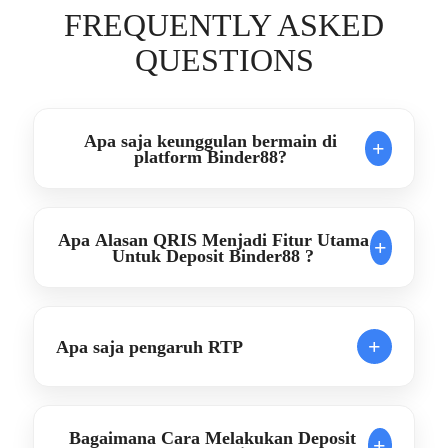
FREQUENTLY ASKED
QUESTIONS
Apa saja keunggulan bermain di
+
platform Binder88?
Keunggulan pada Binder88: Slot Sultan Banjir Cuan
adalah :
Apa Alasan QRIS Menjadi Fitur Utama
+
Untuk Deposit Binder88 ?
- Bonus New Member 100%.
Bukan hal yang tak terduga bila QRIS menjadi fitur utama
- Bonus Ajak Teman.
- Bonus Rolling Slot.
untuk transaksi di Indonesia. Pada tahap I 2025, volume
+
- Jaminan MAXWIN setiap hari.
Apa saja pengaruh RTP
transaksi QRIS mencapai 6,05 miliar transaksi dengan nilai
- QRIS menjadi fitur utama untuk memudahkan segala bentuk
Rp 579 triliun, digunakan oleh 39,3 juta merchant di mana
transaksi.
RTP (Return to Player) adalah persentase pengembalian
93,16% di antaranya adalah UMKM. Angka ini
- Top Up minimal, hasil maksimal.
- Pilihan server paling banyak dan paling stabil.
dalam permainan slot. Semakin tinggi RTP, semakin besar
menunjukan satu realita yang sangat relevan untuk pemain
Bagaimana Cara Melakukan Deposit
+