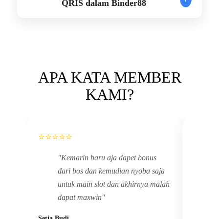
peluang pemain mendapatkan kemenangan dalam jangka
slot: QRIS bukan sekadar alat pembayaran digital premium
QRIS dalam Binder88
panjang.
untuk bagian tertentu — ini infrastruktur pembayaran yang
Login ke akun slot dan buka menu Kasir atau Deposit
sudah menjangkau hampir setiap lapisan masyarakat
Pilih metode QRIS dari daftar opsi yang tersedia
Indonesia yang memiliki smartphone.
Masukkan nominal deposit — mulai Rp 5.000
Kode QR muncul di layar beserta countdown validitas
Untuk platform Binder88 integrasi QRIS menambah
APA KATA MEMBER
(biasanya 5–10 menit)
keuntungan operasional yang signifikan: satu nomor
Buka aplikasi pembayaran apapun — M-Banking, Dana,
rekening virtual untuk semua e-wallet, proses rekonsiliasi
KAMI?
Seabank, GoPay dan lain sebagainya.
otomatis yang lebih andal, dan tingkat kegagalan transaksi
Pilih fitur Scan QR atau Bayar, arahkan ke kode QR di
yang lebih rendah dibanding transfer bank konvensional
layar
yang masih bergantung pada jam operasional masing-
Verifikasi nominal yang muncul di aplikasi, pastikan sesuai
masing bank. Dari sisi pemain, hasilnya adalah
⭐⭐⭐⭐⭐
⭐⭐⭐
dengan yang diinput
pengalaman deposit yang stabil — tidak ada "mode
"Kemarin baru aja dapet bonus
"
maintenance" yang tiba-tiba membuat transfer bank tidak
dari bos dan kemudian nyoba saja
m
bisa diproses di tengah malam.
untuk main slot dan akhirnya malah
m
dapat maxwin"
Tomi
Makassa
Setia Budi