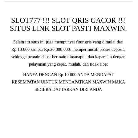
SLOT777 !!! SLOT QRIS GACOR !!!
SITUS LINK SLOT PASTI MAXWIN.
Selain itu situs ini juga mempunyai fitur qris yang dimulai dari
Rp.10.000 sampai Rp.20.000.000. mempermudah proses deposit,
sehingga pemain dapat bermain dimanapun dan kapanpun dengan
pelayanan yang cepat, mudah, dan tidak ribet
HANYA DENGAN Rp.10.000 ANDA MENDAPAT
KESEMPATAN UINTUK MENDAPATKAN MAXWIN MAKA
SEGERA DAFTARKAN DIRI ANDA