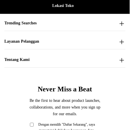
Lokasi Toko
Trending Searches
Layanan Pelanggan
Tentang Kami
Never Miss a Beat
Be the first to hear about product launches,
collaborations, and more when you sign up
for our emails.
Dengan memilih "Daftar Sekarang", saya