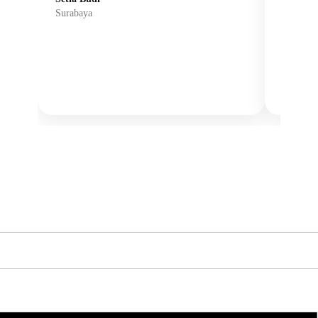
Surabaya