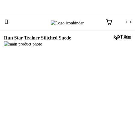
Keranjang
JUST IN
Run Star Trainer Stitched Suede
Rp. 10000
Skip
to
Skip
the
to
end
the
of
beginning
the
of
images
the
gallery
images
gallery