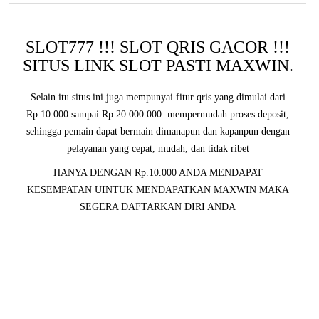
SLOT777 !!! SLOT QRIS GACOR !!!
SITUS LINK SLOT PASTI MAXWIN.
Selain itu situs ini juga mempunyai fitur qris yang dimulai dari
Rp.10.000 sampai Rp.20.000.000. mempermudah proses deposit,
sehingga pemain dapat bermain dimanapun dan kapanpun dengan
pelayanan yang cepat, mudah, dan tidak ribet
HANYA DENGAN Rp.10.000 ANDA MENDAPAT
KESEMPATAN UINTUK MENDAPATKAN MAXWIN MAKA
SEGERA DAFTARKAN DIRI ANDA