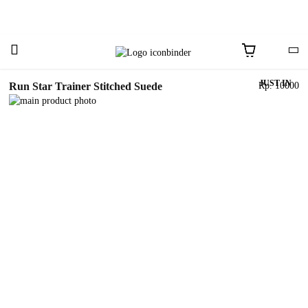
Keranjang
JUST IN
Run Star Trainer Stitched Suede
Rp. 10000
Skip
to
Skip
the
to
end
the
of
beginning
the
of
images
the
gallery
images
gallery