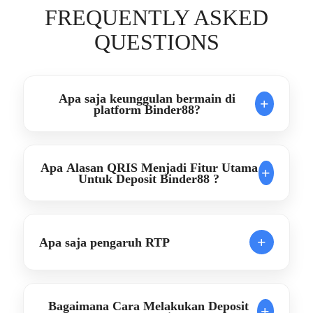
FREQUENTLY ASKED
QUESTIONS
Apa saja keunggulan bermain di
+
platform Binder88?
Keunggulan pada Binder88: Slot Sultan Banjir Cuan
adalah :
Apa Alasan QRIS Menjadi Fitur Utama
+
Untuk Deposit Binder88 ?
- Bonus New Member 100%.
Bukan hal yang tak terduga bila QRIS menjadi fitur utama
- Bonus Ajak Teman.
- Bonus Rolling Slot.
untuk transaksi di Indonesia. Pada tahap I 2025, volume
+
- Jaminan MAXWIN setiap hari.
Apa saja pengaruh RTP
transaksi QRIS mencapai 6,05 miliar transaksi dengan nilai
- QRIS menjadi fitur utama untuk memudahkan segala bentuk
Rp 579 triliun, digunakan oleh 39,3 juta merchant di mana
transaksi.
RTP (Return to Player) adalah persentase pengembalian
93,16% di antaranya adalah UMKM. Angka ini
- Top Up minimal, hasil maksimal.
- Pilihan server paling banyak dan paling stabil.
dalam permainan slot. Semakin tinggi RTP, semakin besar
menunjukan satu realita yang sangat relevan untuk pemain
Bagaimana Cara Melakukan Deposit
+