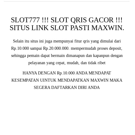
SLOT777 !!! SLOT QRIS GACOR !!!
SITUS LINK SLOT PASTI MAXWIN.
Selain itu situs ini juga mempunyai fitur qris yang dimulai dari
Rp.10.000 sampai Rp.20.000.000. mempermudah proses deposit,
sehingga pemain dapat bermain dimanapun dan kapanpun dengan
pelayanan yang cepat, mudah, dan tidak ribet
HANYA DENGAN Rp.10.000 ANDA MENDAPAT
KESEMPATAN UINTUK MENDAPATKAN MAXWIN MAKA
SEGERA DAFTARKAN DIRI ANDA