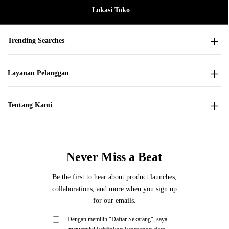
Lokasi Toko
Trending Searches
Layanan Pelanggan
Tentang Kami
Never Miss a Beat
Be the first to hear about product launches,
collaborations, and more when you sign up
for our emails.
Dengan memilih "Daftar Sekarang", saya