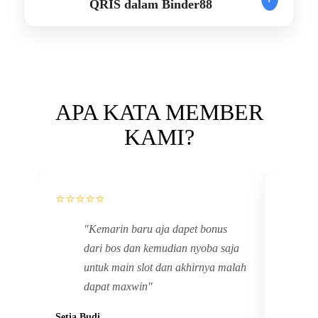
peluang pemain mendapatkan kemenangan dalam jangka
slot: QRIS bukan sekadar alat pembayaran digital premium
QRIS dalam Binder88
panjang.
untuk bagian tertentu — ini infrastruktur pembayaran yang
Login ke akun slot dan buka menu Kasir atau Deposit
sudah menjangkau hampir setiap lapisan masyarakat
Pilih metode QRIS dari daftar opsi yang tersedia
Indonesia yang memiliki smartphone.
Masukkan nominal deposit — mulai Rp 5.000
Kode QR muncul di layar beserta countdown validitas
Untuk platform Binder88 integrasi QRIS menambah
APA KATA MEMBER
(biasanya 5–10 menit)
keuntungan operasional yang signifikan: satu nomor
Buka aplikasi pembayaran apapun — M-Banking, Dana,
rekening virtual untuk semua e-wallet, proses rekonsiliasi
KAMI?
Seabank, GoPay dan lain sebagainya.
otomatis yang lebih andal, dan tingkat kegagalan transaksi
Pilih fitur Scan QR atau Bayar, arahkan ke kode QR di
yang lebih rendah dibanding transfer bank konvensional
layar
yang masih bergantung pada jam operasional masing-
Verifikasi nominal yang muncul di aplikasi, pastikan sesuai
masing bank. Dari sisi pemain, hasilnya adalah
⭐⭐⭐⭐⭐
⭐⭐⭐
dengan yang diinput
pengalaman deposit yang stabil — tidak ada "mode
"Kemarin baru aja dapet bonus
"
maintenance" yang tiba-tiba membuat transfer bank tidak
dari bos dan kemudian nyoba saja
m
bisa diproses di tengah malam.
untuk main slot dan akhirnya malah
m
dapat maxwin"
Tomi
Makassa
Setia Budi