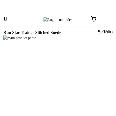
Keranjang
JUST IN
Run Star Trainer Stitched Suede
Rp. 10000
Skip
to
Skip
the
to
end
the
of
beginning
the
of
images
the
gallery
images
gallery