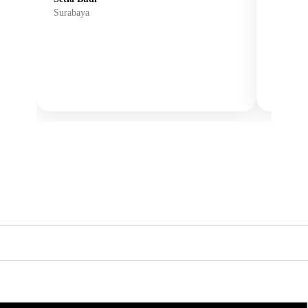
Surabaya